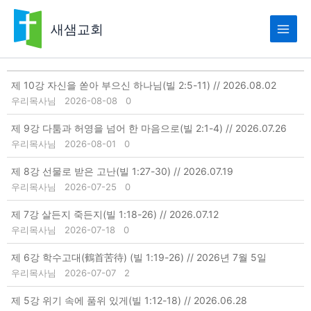
콘
텐
새샘교회
츠
로
건
빌립보서
너
제 10강 자신을 쏟아 부으신 하나님(빌 2:5-11) // 2026.08.02
뛰
우리목사님
2026-08-08
0
기
제 9강 다툼과 허영을 넘어 한 마음으로(빌 2:1-4) // 2026.07.26
우리목사님
2026-08-01
0
제 8강 선물로 받은 고난(빌 1:27-30) // 2026.07.19
우리목사님
2026-07-25
0
제 7강 살든지 죽든지(빌 1:18-26) // 2026.07.12
우리목사님
2026-07-18
0
제 6강 학수고대(鶴首苦待) (빌 1:19-26) // 2026년 7월 5일
우리목사님
2026-07-07
2
제 5강 위기 속에 품위 있게(빌 1:12-18) // 2026.06.28