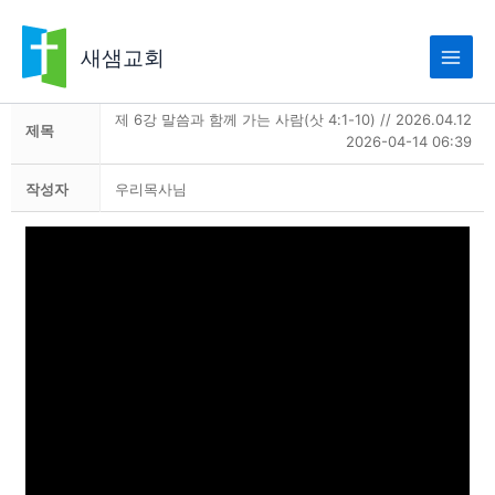
콘
텐
새샘교회
츠
로
건
제 6강 말씀과 함께 가는 사람(삿 4:1-10) // 2026.04.12
제목
사사기
너
2026-04-14 06:39
뛰
기
작성자
우리목사님