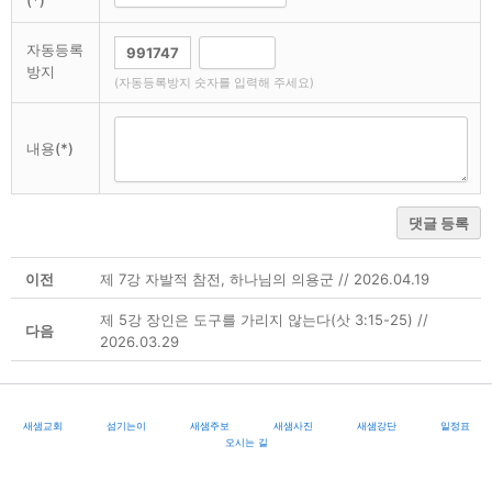
(*)
자동등록
방지
(자동등록방지 숫자를 입력해 주세요)
내용(*)
댓글 등록
이전
제 7강 자발적 참전, 하나님의 의용군 // 2026.04.19
제 5강 장인은 도구를 가리지 않는다(삿 3:15-25) //
다음
2026.03.29
새샘교회
섬기는이
새샘주보
새샘사진
새샘강단
일정표
오시는 길