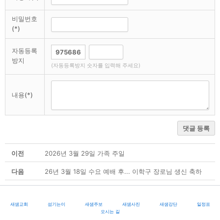
비밀번호
(*)
자동등록
방지
(자동등록방지 숫자를 입력해 주세요)
내용(*)
댓글 등록
이전
2026년 3월 29일 가족 주일
다음
26년 3월 18일 수요 예배 후... 이학구 장로님 생신 축하
새샘교회
섬기는이
새샘주보
새샘사진
새샘강단
일정표
오시는 길