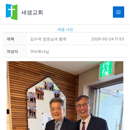
콘
텐
새샘교회
츠
로
건
새샘 사진
너
제목
김수덕 장로님과 함께
2026-03-24 11:53
뛰
기
작성자
우리목사님