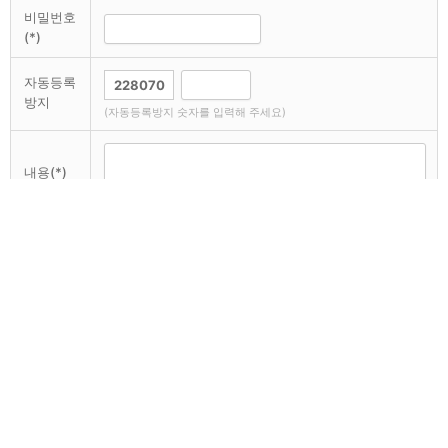
비밀번호
(*)
자동등록
방지
(자동등록방지 숫자를 입력해 주세요)
내용(*)
댓글 등록
이전
26년 4월 30일 여전도회 야유회
다음
김수덕 장로님과 함께
새샘교회
섬기는이
새샘주보
새샘사진
새샘강단
일정표
오시는 길