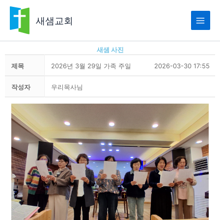
콘
텐
새샘교회
츠
로
건
새샘 사진
너
제목
2026년 3월 29일 가족 주일
2026-03-30 17:55
뛰
기
작성자
우리목사님