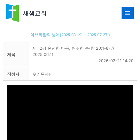
콘
텐
새샘교회
츠
로
건
아브라함의 생애(2025.03.19. ~ 2025.07.27.)
너
뛰
제 12강 온전한 마음, 깨끗한 손(창 20:1-8) //
기
제목
2025.06.11
2026-02-21 14:20
작성자
우리목사님