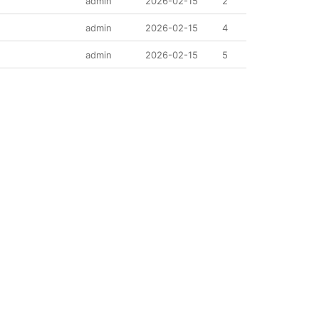
admin
2026-02-15
2
admin
2026-02-15
4
admin
2026-02-15
5