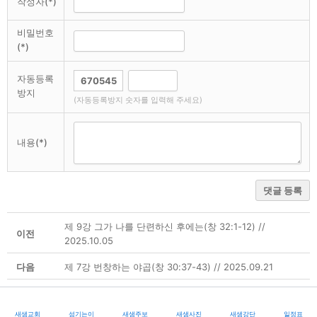
작성자(*)
비밀번호
(*)
자동등록
방지
(자동등록방지 숫자를 입력해 주세요)
내용(*)
댓글 등록
제 9강 그가 나를 단련하신 후에는(창 32:1-12) //
이전
2025.10.05
다음
제 7강 번창하는 야곱(창 30:37-43) // 2025.09.21
새샘교회
섬기는이
새샘주보
새샘사진
새샘강단
일정표