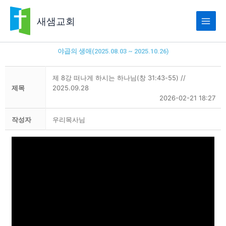
콘
텐
새샘교회
츠
로
건
야곱의 생애(2025.08.03 ~ 2025.10.26)
너
뛰
제 8강 떠나게 하시는 하나님(창 31:43-55) //
기
제목
2025.09.28
2026-02-21 18:27
작성자
우리목사님