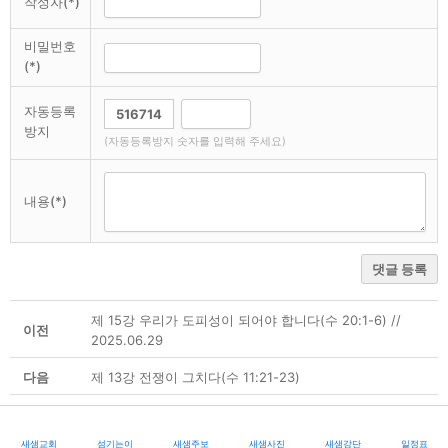
작성자(*)
비밀번호
(*)
자동등록
방지
(자동등록방지 숫자를 입력해 주세요)
내용(*)
댓글 등록
제 15강 우리가 도피성이 되어야 합니다(수 20:1-6) //
이전
2025.06.29
다음
제 13강 전쟁이 그치다(수 11:21-23)
새샘교회
섬기는이
새샘주보
새샘사진
새샘강단
일정표