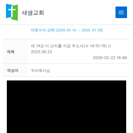
콘
텐
새샘교회
츠
로
건
여호수아 강해 (2025.03.16. ~ 2025. 07.20)
너
뛰
제 14강 이 산지를 지금 주소서(수 14:10-15) //
기
제목
2025.06.22
2026-02-22 16:49
작성자
우리목사님