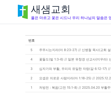
콘
새샘교회
텐
츠
풀은 마르고 꽃은 시드나 우리 하나님의 말씀은 영
로
건
너
뛰
기
번호
5
주무시는지라(마 8:23-27) // 신병철 목사(교회 설
4
꽃들도(빌 1:3-6) // 일본 유창경 선교사(미우라) 선교
3
십자가와 부활, 우리의 유일한 자랑(갈 6:12-17) /
2
요셉은 의로운 사람이라(마 1:18-25) // 2025.12
1
처방전 : 복음(고전 15:1-8) // 2025.04.20 부활