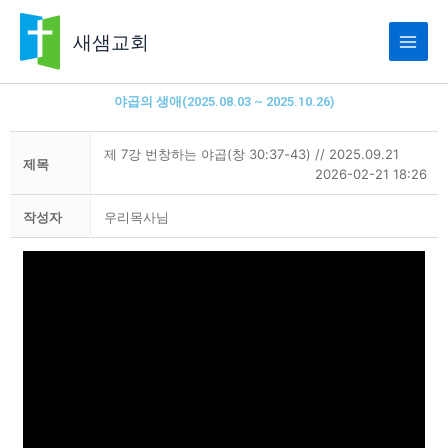
콘
텐
새샘교회
츠
로
건
야곱의 생애(2025.08.03 ~ 2025.10.26)
너
뛰
제 7강 번창하는 야곱(창 30:37-43) // 2025.09.21
기
제목
2026-02-21 18:26
작성자
우리목사님