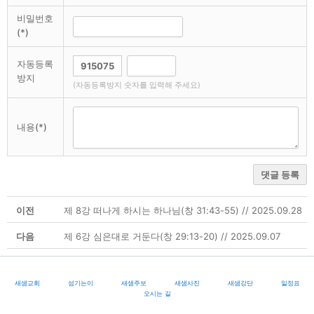
비밀번호
(*)
자동등록
방지
(자동등록방지 숫자를 입력해 주세요)
내용(*)
댓글 등록
이전
제 8강 떠나게 하시는 하나님(창 31:43-55) // 2025.09.28
다음
제 6강 심은대로 거둔다(창 29:13-20) // 2025.09.07
새샘교회
섬기는이
새샘주보
새샘사진
새샘강단
일정표
오시는 길