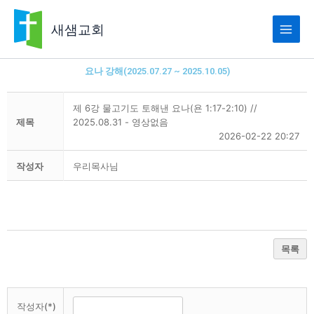
콘
텐
새샘교회
츠
로
건
요나 강해(2025.07.27 ~ 2025.10.05)
너
뛰
제 6강 물고기도 토해낸 요나(욘 1:17-2:10) //
기
제목
2025.08.31 - 영상없음
2026-02-22 20:27
작성자
우리목사님
목록
작성자(*)