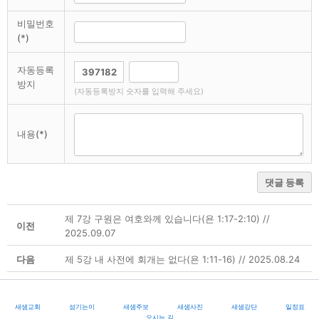
비밀번호
(*)
자동등록
방지
(자동등록방지 숫자를 입력해 주세요)
내용(*)
댓글 등록
제 7강 구원은 여호와께 있습니다(욘 1:17-2:10) //
이전
2025.09.07
다음
제 5강 내 사전에 회개는 없다(욘 1:11-16) // 2025.08.24
새샘교회
섬기는이
새샘주보
새샘사진
새샘강단
일정표
오시는 길