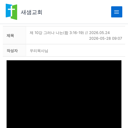
콘
텐
새샘교회
츠
로
건
하박국
너
제 10강 그러나 나는(합 3:16-19) // 2026.05.24
제목
2026-05-28 09:07
뛰
기
작성자
우리목사님