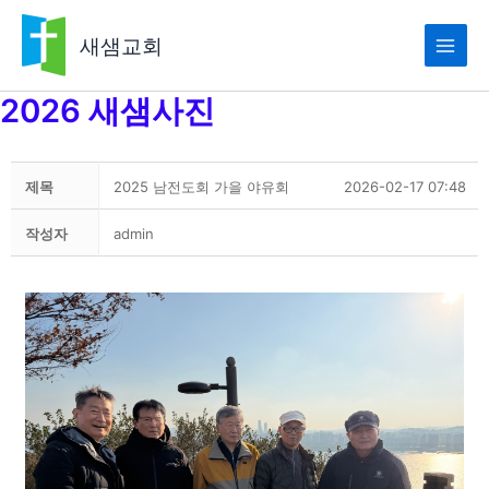
콘
텐
새샘교회
츠
로
2026 새샘사진
건
너
뛰
기
제목
2025 남전도회 가을 야유회
2026-02-17 07:48
작성자
admin